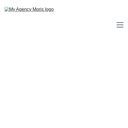
Accueil
Découvrez notre 
listing 
propriétés à l'ile 
Maurice
Une sélection de biens unique et un 